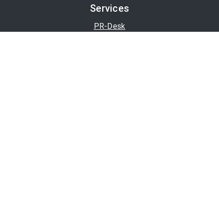
Services
PR-Desk
APA-OTS-Video
APA-Fotoservice
Cookie-Präferenzen
OTS-App
Channels
Politik
Wirtschaft
Finanzen