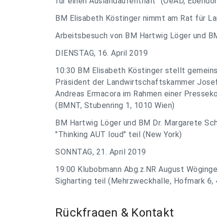
für einen Auslandaufenthalt" (OeAD, Ebendo
BM Elisabeth Köstinger nimmt am Rat für La
Arbeitsbesuch von BM Hartwig Löger und BM
DIENSTAG, 16. April 2019
10:30 BM Elisabeth Köstinger stellt gemein
Präsident der Landwirtschaftskammer Josef
Andreas Ermacora im Rahmen einer Pressekon
(BMNT, Stubenring 1, 1010 Wien)
BM Hartwig Löger und BM Dr. Margarete Sc
"Thinking AUT loud" teil (New York)
SONNTAG, 21. April 2019
19:00 Klubobmann Abg.z.NR August Wöginger
Sigharting teil (Mehrzweckhalle, Hofmark 6,
Rückfragen & Kontakt