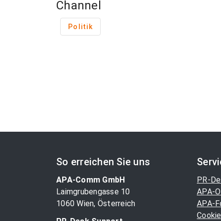
Channel
Politik
So erreichen Sie uns
Serv
APA-Comm GmbH
PR-De
Laimgrubengasse 10
APA-O
1060 Wien, Österreich
APA-F
Cookie