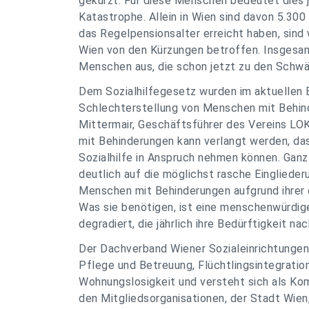
gekürzt. Für diese Menschen bedeutet dies jä
Katastrophe. Allein in Wien sind davon 5.300
das Regelpensionsalter erreicht haben, sind
Wien von den Kürzungen betroffen. Insgesam
Menschen aus, die schon jetzt zu den Schwä
Dem Sozialhilfegesetz wurden im aktuellen 
Schlechterstellung von Menschen mit Behind
Mittermair, Geschäftsführer des Vereins L
mit Behinderungen kann verlangt werden, dass
Sozialhilfe in Anspruch nehmen können. Ganz
deutlich auf die möglichst rasche Eingliederu
Menschen mit Behinderungen aufgrund ihrer d
Was sie benötigen, ist eine menschenwürdige 
degradiert, die jährlich ihre Bedürftigkeit 
Der Dachverband Wiener Sozialeinrichtungen 
Pflege und Betreuung, Flüchtlingsintegrati
Wohnungslosigkeit und versteht sich als K
den Mitgliedsorganisationen, der Stadt Wien,