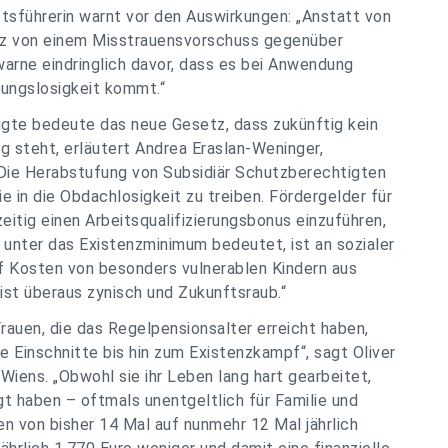
sführerin warnt vor den Auswirkungen: „Anstatt von
tz von einem Misstrauensvorschuss gegenüber
rne eindringlich davor, dass es bei Anwendung
ungslosigkeit kommt.“
igte bedeute das neue Gesetz, dass zukünftig kein
g steht, erläutert Andrea Eraslan-Weninger,
„Die Herabstufung von Subsidiär Schutzberechtigten
 in die Obdachlosigkeit zu treiben. Fördergelder für
itig einen Arbeitsqualifizierungsbonus einzuführen,
t unter das Existenzminimum bedeutet, ist an sozialer
f Kosten von besonders vulnerablen Kindern aus
 ist überaus zynisch und Zukunftsraub.“
Frauen, die das Regelpensionsalter erreicht haben,
 Einschnitte bis hin zum Existenzkampf“, sagt Oliver
iens. „Obwohl sie ihr Leben lang hart gearbeitet,
 haben – oftmals unentgeltlich für Familie und
n von bisher 14 Mal auf nunmehr 12 Mal jährlich