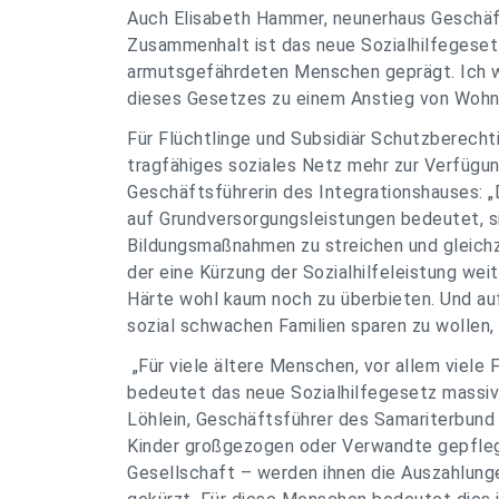
Auch Elisabeth Hammer, neunerhaus Geschäft
Zusammenhalt ist das neue Sozialhilfegese
armutsgefährdeten Menschen geprägt. Ich wa
dieses Gesetzes zu einem Anstieg von Wohn
Für Flüchtlinge und Subsidiär Schutzberecht
tragfähiges soziales Netz mehr zur Verfügun
Geschäftsführerin des Integrationshauses: 
auf Grundversorgungsleistungen bedeutet, sie
Bildungsmaßnahmen zu streichen und gleichze
der eine Kürzung der Sozialhilfeleistung wei
Härte wohl kaum noch zu überbieten. Und au
sozial schwachen Familien sparen zu wollen,
„Für viele ältere Menschen, vor allem viele 
bedeutet das neue Sozialhilfegesetz massive
Löhlein, Geschäftsführer des Samariterbund W
Kinder großgezogen oder Verwandte gepflegt
Gesellschaft – werden ihnen die Auszahlunge