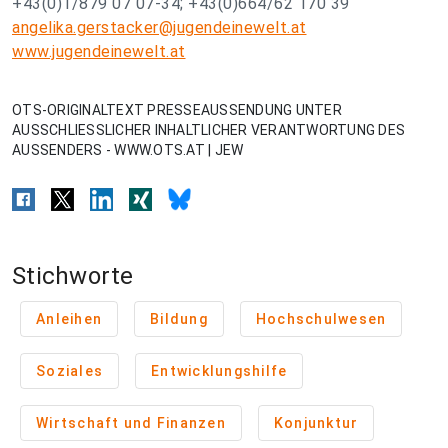
+43(0)1/879 07 07-34; +43(0)664/62 170 39
angelika.gerstacker@jugendeinewelt.at
www.jugendeinewelt.at
OTS-ORIGINALTEXT PRESSEAUSSENDUNG UNTER
AUSSCHLIESSLICHER INHALTLICHER VERANTWORTUNG DES
AUSSENDERS - WWW.OTS.AT | JEW
Stichworte
Anleihen
Bildung
Hochschulwesen
Soziales
Entwicklungshilfe
Wirtschaft und Finanzen
Konjunktur