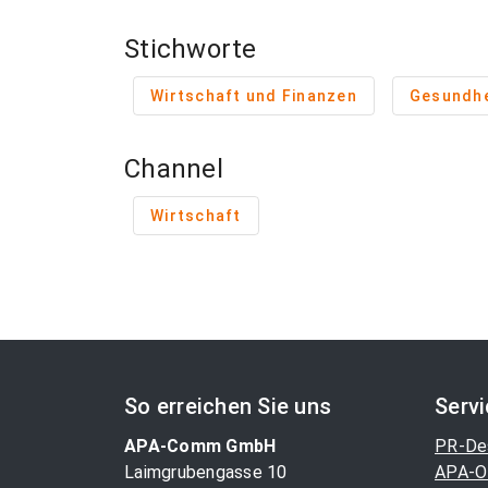
Stichworte
Wirtschaft und Finanzen
Gesundhe
Channel
Wirtschaft
So erreichen Sie uns
Serv
APA-Comm GmbH
PR-De
Laimgrubengasse 10
APA-O