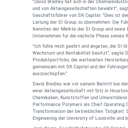
"David Bradley hat sich in der Chemieindustr
und von Aktiengesellschaften bewährt", sagt
Geschäftsführer von SK Capital. "Dies ist de
Leitung der SI Group zu übernehmen. Die Fü
Kenntnis der Märkte der SI Group und seine 
Unternehmen für die nächste Phase seines 
"Ich fühle mich geehrt und angetan, die SI G
Wachstum und Rentabilität besitzt", sagte Da
Produktportfolio, die weltweiten Herstellu
gemeinsam mit SK Capital und der Führungs
auszuschöpfen."
David Bradley war vor seinem Beitritt bei d
einer Aktiengesellschaft mit Sitz in Houston 
Chemikalien, Kunststoffen und Umweltdienstl
Performance Polymers als Chief Operating O
Transformation der betrieblichen Tätigkeit. 
Engineering der University of Louisville und