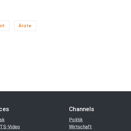
it
Ärzte
ices
Channels
sk
Politik
TS-Video
Wirtschaft