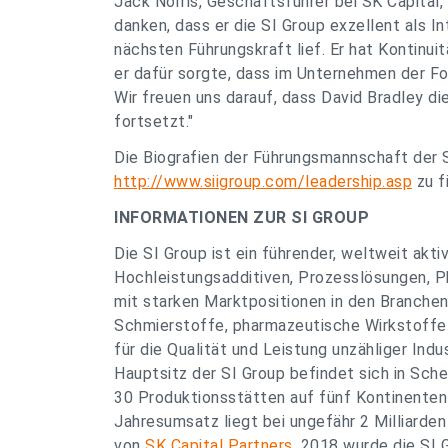
Jack Norris, Geschäftsführer bei SK Capital
danken, dass er die SI Group exzellent als I
nächsten Führungskraft lief. Er hat Kontinui
er dafür sorgte, dass im Unternehmen der Foku
Wir freuen uns darauf, dass David Bradley 
fortsetzt."
Die Biografien der Führungsmannschaft der S
http://www.siigroup.com/leadership.asp
zu f
INFORMATIONEN ZUR SI GROUP
Die SI Group ist ein führender, weltweit akti
Hochleistungsadditiven, Prozesslösungen, 
mit starken Marktpositionen in den Branchen
Schmierstoffe, pharmazeutische Wirkstoffe 
für die Qualität und Leistung unzähliger Ind
Hauptsitz der SI Group befindet sich in Sc
30 Produktionsstätten auf fünf Kontinenten 
Jahresumsatz liegt bei ungefähr 2 Milliarden
von
SK Capital Partners
. 2018 wurde die SI 