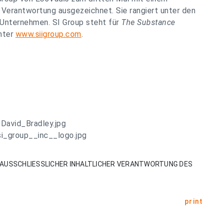
e Verantwortung ausgezeichnet. Sie rangiert unter den
 Unternehmen. SI Group steht für
The Substance
unter
www.siigroup.com
.
David_Bradley.jpg
i_group__inc__logo.jpg
AUSSCHLIESSLICHER INHALTLICHER VERANTWORTUNG DES
print