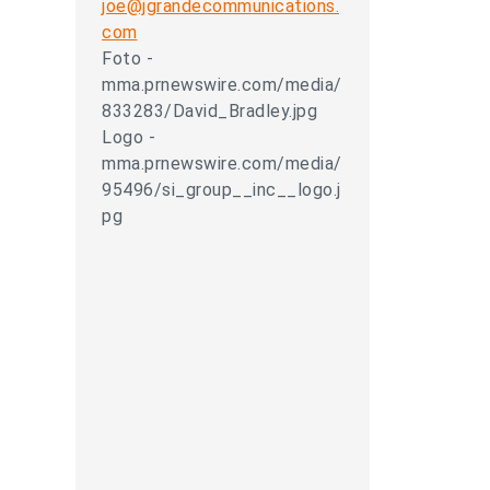
joe@jgrandecommunications.
com
Foto -
mma.prnewswire.com/media/
833283/David_Bradley.jpg
Logo -
mma.prnewswire.com/media/
95496/si_group__inc__logo.j
pg