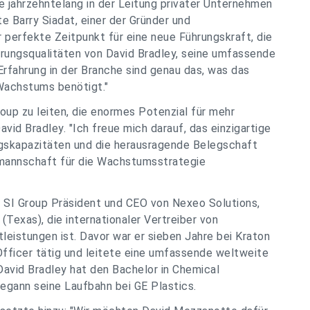
ie jahrzehntelang in der Leitung privater Unternehmen
e Barry Siadat, einer der Gründer und
r perfekte Zeitpunkt für eine neue Führungskraft, die
hrungsqualitäten von David Bradley, seine umfassende
Erfahrung in der Branche sind genau das, was das
Wachstums benötigt."
roup zu leiten, die enormes Potenzial für mehr
vid Bradley. "Ich freue mich darauf, das einzigartige
ngskapazitäten und die herausragende Belegschaft
mannschaft für die Wachstumsstrategie
er SI Group Präsident und CEO von Nexeo Solutions,
(Texas), die internationaler Vertreiber von
eistungen ist. Davor war er sieben Jahre bei Kraton
fficer tätig und leitete eine umfassende weltweite
David Bradley hat den Bachelor in Chemical
 begann seine Laufbahn bei GE Plastics.