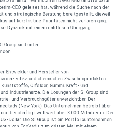
, setzte hinzu: "Wir möchten David Mezzanotte dafür
nterim-CEO geleitet hat, während die Suche nach der
tät und strategische Beratung bereitgestellt, dieweil
s auf kurzfristige Prioritäten nicht verloren ging.
diese Dynamik mit einem nahtlosen Übergang
I Group sind unter
inden.
ver Entwickler und Hersteller von
Pharmazeutika und chemischen Zwischenprodukten
 Kunststoffe, Ölfelder, Gummi, Kraft- und
und Industrieharze. Die Lösungen der SI Group sind
ustrie- und Verbrauchsgüter unverzichtbar. Der
henectady (New York). Das Unternehmen betreibt über
und beschäftigt weltweit über 3.000 Mitarbeiter. Der
 US-Dollar. Die SI Group ist ein Portfoliounternehmen
Group von EcoVadis zum dritten Mal mit einem