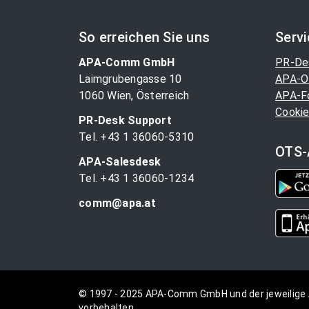
So erreichen Sie uns
Serv
APA-Comm GmbH
PR-De
Laimgrubengasse 10
APA-O
1060 Wien, Österreich
APA-F
Cookie
PR-Desk Support
Tel. +43 1 36060-5310
OTS-
APA-Salesdesk
Tel. +43 1 36060-1234
comm@apa.at
© 1997 - 2025 APA-Comm GmbH und der jeweilige 
vorbehalten.