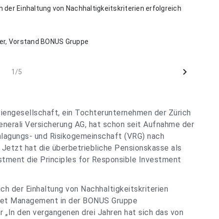
h der Einhaltung von Nachhaltigkeitskriterien erfolgreich
ber, Vorstand BONUS Gruppe
chevron_right
1/5
engesellschaft, ein Tochterunternehmen der Zürich
enerali Versicherung AG, hat schon seit Aufnahme der
anlagungs- und Risikogemeinschaft (VRG) nach
 Jetzt hat die überbetriebliche Pensionskasse als
stment die Principles for Responsible Investment
ich der Einhaltung von Nachhaltigkeitskriterien
Asset Management in der BONUS Gruppe
r „
In den vergangenen drei Jahren hat sich das von