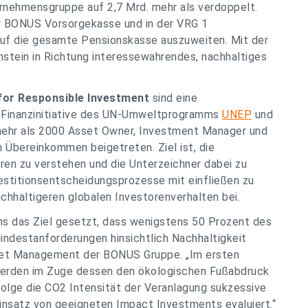
rnehmensgruppe auf 2,7 Mrd. mehr als verdoppelt.
er BONUS Vorsorgekasse und in der VRG 1
auf die gesamte Pensionskasse auszuweiten. Mit der
nstein in Richtung interessewahrendes, nachhaltiges
for Responsible Investment
sind eine
er Finanzinitiative des UN-Umweltprogramms
UNEP
und
 mehr als 2000 Asset Owner, Investment Manager und
 Übereinkommen beigetreten. Ziel ist, die
ren zu verstehen und die Unterzeichner dabei zu
estitionsentscheidungsprozesse mit einfließen zu
chhaltigeren globalen Investorenverhalten bei.
ns das Ziel gesetzt, dass wenigstens 50 Prozent des
ndestanforderungen hinsichtlich Nachhaltigkeit
Asset Management der BONUS Gruppe. „
Im ersten
d werden im Zuge dessen den ökologischen Fußabdruck
 Folge die CO2 Intensität der Veranlagung sukzessive
 Einsatz von geeigneten Impact Investments evaluiert
.“