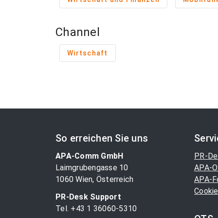
Channel
Wirtschaft
So erreichen Sie uns
Serv
APA-Comm GmbH
PR-De
Laimgrubengasse 10
APA-O
1060 Wien, Österreich
APA-F
Cookie
PR-Desk Support
Tel. +43 1 36060-5310