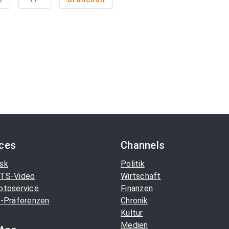
ices
Channels
sk
Politik
TS-Video
Wirtschaft
otoservice
Finanzen
-Präferenzen
Chronik
Kultur
Medien