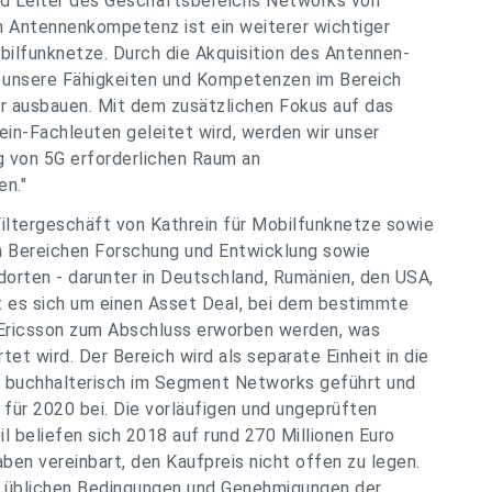
und Leiter des Geschäftsbereichs Networks von
en Antennenkompetenz ist ein weiterer wichtiger
obilfunknetze. Durch die Akquisition des Antennen-
r unsere Fähigkeiten und Kompetenzen im Bereich
r ausbauen. Mit dem zusätzlichen Fokus auf das
ein-Fachleuten geleitet wird, werden wir unser
g von 5G erforderlichen Raum an
en."
iltergeschäft von Kathrein für Mobilfunknetze sowie
en Bereichen Forschung und Entwicklung sowie
dorten - darunter in Deutschland, Rumänien, den USA,
lt es sich um einen Asset Deal, bei dem bestimmte
Ericsson zum Abschluss erworben werden, was
tet wird. Der Bereich wird als separate Einheit in die
e buchhalterisch im Segment Networks geführt und
en für 2020 bei. Die vorläufigen und ungeprüften
 beliefen sich 2018 auf rund 270 Millionen Euro
ben vereinbart, den Kaufpreis nicht offen zu legen.
en üblichen Bedingungen und Genehmigungen der