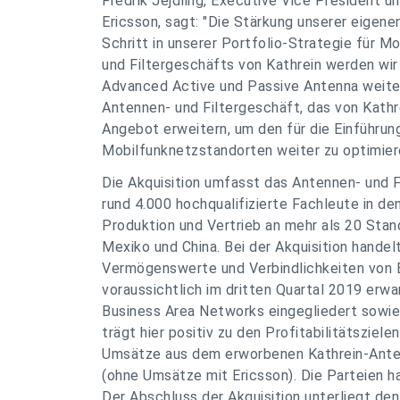
Fredrik Jejdling, Executive Vice President 
Ericsson, sagt: "Die Stärkung unserer eigen
Schritt in unserer Portfolio-Strategie für M
und Filtergeschäfts von Kathrein werden wi
Advanced Active und Passive Antenna weite
Antennen- und Filtergeschäft, das von Kathr
Angebot erweitern, um den für die Einführun
Mobilfunknetzstandorten weiter zu optimier
Die Akquisition umfasst das Antennen- und F
rund 4.000 hochqualifizierte Fachleute in d
Produktion und Vertrieb an mehr als 20 Stan
Mexiko und China. Bei der Akquisition hande
Vermögenswerte und Verbindlichkeiten von 
voraussichtlich im dritten Quartal 2019 erwar
Business Area Networks eingegliedert sowi
trägt hier positiv zu den Profitabilitätsziel
Umsätze aus dem erworbenen Kathrein-Anteil
(ohne Umsätze mit Ericsson). Die Parteien ha
Der Abschluss der Akquisition unterliegt d