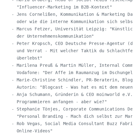
     "Influencer-Marketing im B2B-Kontext"

   - Jens Cornelißen, Kommunikation & Marketing Daim
     oder wie die interne Kommunikation sich selbst 
   - Marcus Fetzer, Universität Leipzig: "Künstliche
     der Unternehmenskommunikation"

   - Peter Kropsch, CEO Deutsche Presse-Agentur (dpa
     und Verrat - Mit welcher Taktik du Schlachtfeld
     überlebst"

   - Marilena Preuß & Martin Müller, Internal Commun
     Vodafone: "Der Affe im Raumanzug im Dschungel" 
   - Marie-Christine Schindler, PR-Beraterin, Blogge
     Autorin: "Blogcast - Was hat es mit dem neuen T
   - Anja Schumann, Gründerin & CEO moinworld e.V.: 
     Programmieren anfangen - aber wie?"

   - Stephanie Tönjes, Corporate Communications Deut
     "Personal Branding - Mach dich selbst zur Marke
   - Rob Vegas, Social Media Consultant Buzz Fabrik:
     Online-Videos"
