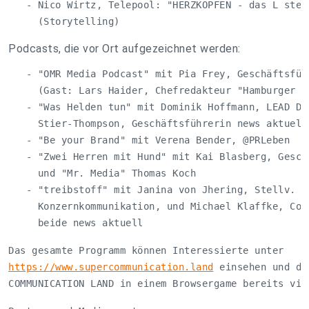
   - Nico Wirtz, Telepool: "HERZKOPFEN - das L steht
     (Storytelling)
Podcasts, die vor Ort aufgezeichnet werden:
   - "OMR Media Podcast" mit Pia Frey, Geschäftsführ
     (Gast: Lars Haider, Chefredakteur "Hamburger Ab
   - "Was Helden tun" mit Dominik Hoffmann, LEAD Dig
     Stier-Thompson, Geschäftsführerin news aktuell)
   - "Be your Brand" mit Verena Bender, @PRLeben

   - "Zwei Herren mit Hund" mit Kai Blasberg, Geschä
     und "Mr. Media" Thomas Koch

   - "treibstoff" mit Janina von Jhering, Stellv. Le
     Konzernkommunikation, und Michael Klaffke, Cont
     beide news aktuell
https://www.supercommunication.land
 einsehen und da
COMMUNICATION LAND in einem Browsergame bereits vir