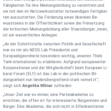
Fä­hig­kei­ten für ihre Mei­nungs­bil­dung zu vermitteln und
sie mit den im Netz­werk­zeit­al­ter not­wen­digen Fer­tig­kei­
ten auszustatten. Die För­de­rung eines li­be­ra­len Be­
wusst­seins in der Öf­fent­lich­keit sowie die Frei­set­zung
der kri­ti­schen Mei­nungs­bil­dung aller Staats­bür­ger_in­nen,
ist ein wesentliches Anliegen.
„
An der Schnitt­stel­le zwi­schen Po­li­tik und Ge­sell­schaft
war es mir als NEOS Lab Präsidentin und
Europaabgeordnete besonders wichtig, unseren Think
Tank international zu etablieren. Aufgrund europaweiter
Kooperationen und der Mit­glied­schaft beim Eu­ro­pean Li­
be­ral Forum (ELF) ist das Lab in der po­li­ti­schen Bil­
dungs­ar­beit nun länderübergreifend stark ver­netzt
“
,
zeigt sich
Angelika Mlinar
zufrieden.
„Unser Ziel war es immer, eine Parteiakademie zu
errichten, die offen ist für interessierte Bürgerinnen und
Bürger. Eine Akademie, die sich nicht in Elfenbeintürme