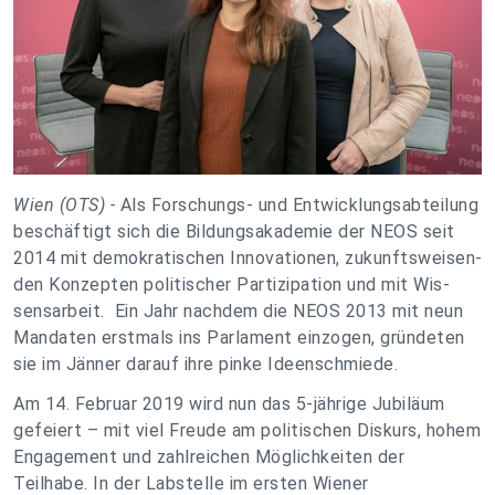
Wien (OTS) -
Als Forschungs- und Entwicklungsabteilung
beschäftigt sich die Bildungsakademie der NEOS seit
2014 mit de­mo­kra­ti­schen In­no­va­tio­nen, zu­kunfts­wei­sen­
den Kon­zep­ten po­li­ti­scher Par­ti­zi­pa­ti­on und mit Wis­
sens­ar­beit. Ein Jahr nachdem die NEOS 2013 mit neun
Mandaten erstmals ins Parlament einzogen, gründeten
sie im Jänner darauf ihre pinke Ideenschmiede.
Am 14. Februar 2019 wird nun das 5-jährige Jubiläum
gefeiert – mit viel Freude am politischen Diskurs, hohem
Engagement und zahlreichen Möglichkeiten der
Teilhabe. In der Labstelle im ersten Wiener