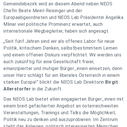
Gemeindebezirk wird an diesem Abend neben NEOS
Chefin Beate Meinl-Reisinger und der
Europaabgeordneten und NEOS Lab Präsidentin Angelika
Mlinar viel politische Prominenz erwartet, auch
internationale Wegbegleiter, haben sich angesagt.
„
Seit fünf Jahren sind wir als offenes Labor für neue
Politik, kritischem Denken, selbstbestimmtem Lernen
und einem offenen Diskurs verpflichtet. Wir werden uns
auch zukünftig für eine Gesellschaft freier,
emanzipierter und mutiger Bürger_innen einsetzen, denn
unser Herz schlägt für ein liberales Österreich in einem
starken Europa!“ blickt die NEOS Lab Direktorin
Birgit
Allerstorfer
in die Zukunft.
Das NEOS Lab bie­tet allen engagierten Bür­ger_in­nen mit
einem breit gefächerten Angebot an österreichweiten
Veranstaltungen, Trainings und Talks die Möglichkeit,
Po­li­tik neu zu denken und auszu­pro­bie­ren. Im Zentrum
steht das Anliegen, politisch interessierten Menschen