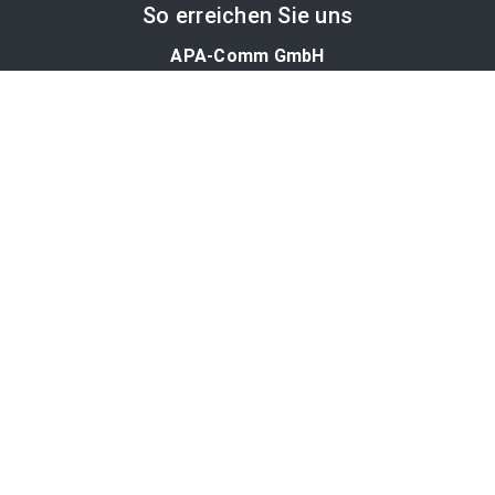
So erreichen Sie uns
APA-Comm GmbH
Laimgrubengasse 10
1060 Wien, Österreich
PR-Desk Support
Tel. +43 1 36060-5310
APA-Salesdesk
Tel. +43 1 36060-1234
comm@apa.at
Services
PR-Desk
APA-OTS-Video
APA-Fotoservice
Cookie-Präferenzen