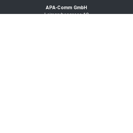
APA-Comm GmbH
Laimgrubengasse 10
1060 Wien, Österreich
PR-Desk Support
Tel. +43 1 36060-5310
APA-Salesdesk
Tel. +43 1 36060-1234
comm@apa.at
Services
PR-Desk
APA-OTS-Video
APA-Fotoservice
Cookie-Präferenzen