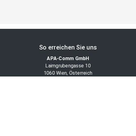
So erreichen Sie uns
APA-Comm GmbH
Laimgrubengasse 10
1060 Wien, Österreich
PR-Desk Support
Tel. +43 1 36060-5310
APA-Salesdesk
Tel. +43 1 36060-1234
comm@apa.at