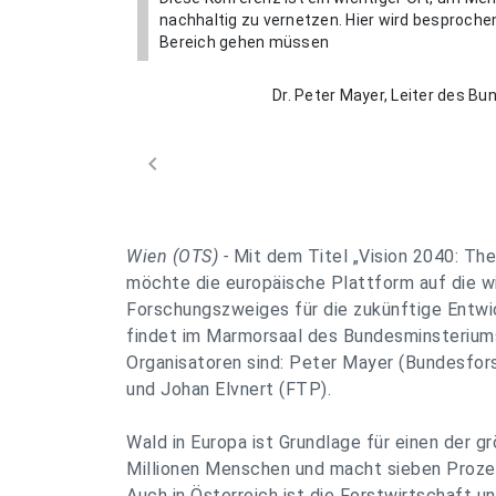
nachhaltig zu vernetzen. Hier wird besproche
Bereich gehen müssen
Dr. Peter Mayer, Leiter des 
chevron_left
Wien (OTS) -
Mit dem Titel „Vision 2040: The
möchte die europäische Plattform auf die w
Forschungszweiges für die zukünftige Entwi
findet im Marmorsaal des Bundesminsteriums
Organisatoren sind: Peter Mayer (Bundesfor
und Johan Elvnert (FTP).
Wald in Europa ist Grundlage für einen der g
Millionen Menschen und macht sieben Prozen
Auch in Österreich ist die Forstwirtschaft 