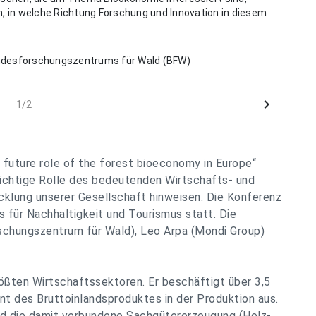
n, in welche Richtung Forschung und Innovation in diesem
Bundesforschungszentrums für Wald (BFW)
chevron_right
1/2
 future role of the forest bioeconomy in Europe“
ichtige Rolle des bedeutenden Wirtschafts- und
cklung unserer Gesellschaft hinweisen. Die Konferenz
 für Nachhaltigkeit und Tourismus statt. Die
schungszentrum für Wald), Leo Arpa (Mondi Group)
rößten Wirtschaftssektoren. Er beschäftigt über 3,5
t des Bruttoinlandsproduktes in der Produktion aus.
und die damit verbundene Sachgütererzeugung (Holz-,