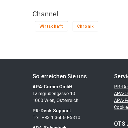
Channel
Wirtschaft
Chronik
So erreichen Sie uns
Serv
APA-Comm GmbH
PR-De
Laimgrubengasse 10
APA-O
1060 Wien, Österreich
APA-F
Cookie
PR-Desk Support
Tel. +43 1 36060-5310
OTS-
APA-Salesdesk