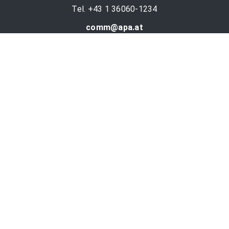
Tel. +43 1 36060-1234
comm@apa.at
Services
PR-Desk
APA-OTS-Video
APA-Fotoservice
Cookie-Präferenzen
OTS-App
Channels