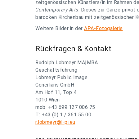
zeitgenössischen Künstlers/in im Rahmen d
Contemporary Arts
. Dieses zur Gänze privat
barocken Kirchenbau mit zeitgenössischer Ku
Weitere Bilder in der
APA-Fotogalerie
Rückfragen & Kontakt
Rudolph Lobmeyr MA|MBA
Geschäftsführung
Lobmeyr Public Image
Conciliaris GmbH
Am Hof 11, Top 4
1010 Wien
mob: +43 699 127 006 75
T: +43 (0) 1 / 361 55 00
r.lobmeyr@l-pi.eu