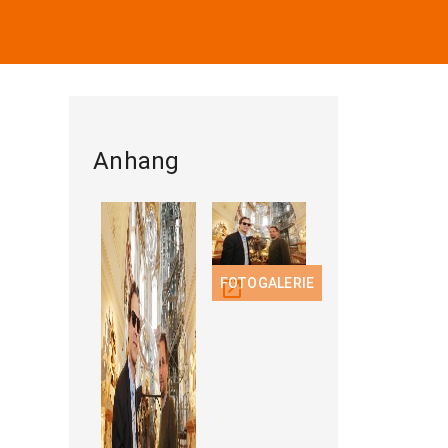
Anhang
FOTOGALERIE
open_in_new