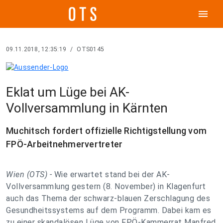
menu
09.11.2018, 12:35:19
/
OTS0145
Eklat um Lüge bei AK-
Vollversammlung in Kärnten
Muchitsch fordert offizielle Richtigstellung vom
FPÖ-Arbeitnehmervertreter
Wien (OTS) -
Wie erwartet stand bei der AK-
Vollversammlung gestern (8. November) in Klagenfurt
auch das Thema der schwarz-blauen Zerschlagung des
Gesundheitssystems auf dem Programm. Dabei kam es
zu einer skandalösen Lüge von FPÖ-Kammerrat Manfred