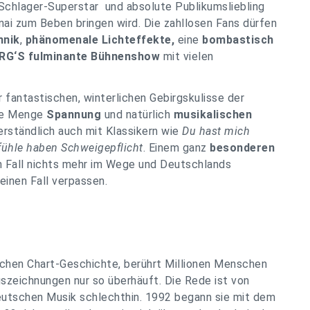
chlager-Superstar und absolute Publikumsliebling
ai zum Beben bringen wird. Die zahllosen Fans dürfen
hnik
,
phänomenale Lichteffekte,
eine
bombastisch
RG‘S fulminante Bühnenshow
mit vielen
 fantastischen, winterlichen Gebirgskulisse der
ede Menge
Spannung
und natürlich
musikalischen
rständlich auch mit Klassikern wie
Du hast mich
fühle haben Schweigepflicht
. Einem ganz
besonderen
n Fall nichts mehr im Wege und Deutschlands
einen Fall verpassen.
tschen Chart-Geschichte, berührt Millionen Menschen
uszeichnungen nur so überhäuft. Die Rede ist von
eutschen Musik schlechthin. 1992 begann sie mit dem