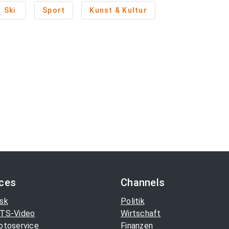
Ski
Sport
Kunst & Kultur
ices
Channels
sk
Politik
TS-Video
Wirtschaft
otoservice
Finanzen