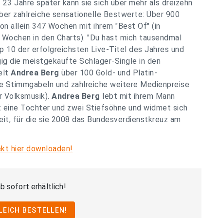
e. 23 Jahre später kann sie sich über mehr als dreizehn
über zahlreiche sensationelle Bestwerte: Über 900
n allein 347 Wochen mit ihrem "Best Of" (in
0 Wochen in den Charts). "Du hast mich tausendmal
p 10 der erfolgreichsten Live-Titel des Jahres und
g die meistgekaufte Schlager-Single in den
elt
Andrea Berg
über 100 Gold- und Platin-
e Stimmgabeln und zahlreiche weitere Medienpreise
r Volksmusik).
Andrea Berg
lebt mit ihrem Mann
at eine Tochter und zwei Stiefsöhne und widmet sich
it, für die sie 2008 das Bundesverdienstkreuz am
kt hier downloaden!
b sofort erhältlich!
LEICH BESTELLEN!