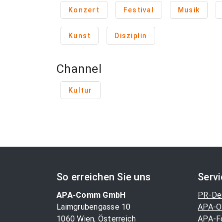
Konzert
Festival
Musik
Kunst
Disziplin
Channel
Kultur
So erreichen Sie uns
Serv
APA-Comm GmbH
PR-De
Laimgrubengasse 10
APA-O
1060 Wien, Österreich
APA-F