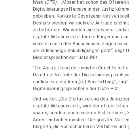
Wien (OTS) -
„Moser hat schon des Öfteren a
Digitalisierungsoffensive in der Justiz kümm
geblieben: Konkrete Gesetzesinitiativen blei
Deshalb werden wir mehrere Anträge einbring
zu befördern. Wir wollen eine bessere techn
digitale Akteneinsicht für die Bürger und ei
werden nun in den Ausschüssen zeigen müsse
um vollmundige Ankündigungen geht“, sagt Uni
Mediensprecher der Liste Pilz.
"Die Ausstattung der meisten Gerichte hat s
Damit die Vorteile der Digitalisierung auch 
endlich eine moderne(re) Ausstattung", sagt
Digitalisierungssprecherin der Liste Pilz.
Und weiter: „Die Digitalisierung des Justizber
digitale Akteneinsicht, wird der öffentliche
sparen, sondern auch unseren RichterInnen,
Arbeit einfacher machen. Die größten Vortei
BürgerIn, die von schnelleren Verfahren und g