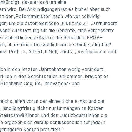
nkündigt, dass er sich um eine
ern wird. Bei Ankündigungen ist es bisher aber auch
bt der „Reformminister“ nach wie vor schuldig.
en, um die österreichische Justiz ins 21. Jahrhundert
ische Ausstattung für die Gerichte, eine verbesserte
nen einheitlichen e-Akt für die Behörden. FPÖVP
n, ob es ihnen tatsächlich um die Sache oder bloß
v.-Prof. Dr. Alfred J. Noll, Justiz-, Verfassungs- und
ich in den letzten Jahrzehnten wenig verändert.
wirklich in den Gerichtssälen ankommen, braucht es
 Stephanie Cox, BA, Innovations- und
eichs, allen voran der einheitliche e-Akt und die
n Hand langfristig nicht nur Unmengen an Kosten
 StaatsanwältInnen und den JustizbeamtInnen die
le ergeben sich daraus schlussendlich für jede/n
eringeren Kosten profitiert.“