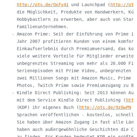
http://ots.de/OxFy4i
 und Launchpad (
http://ots
     die Möglichkeit, Produkte von Handwerkern, Küns
     Hobbybastlern zu erwerben, aber auch von Startu
     Familienunternehmen.

   - Amazon Prime: Seit der Einführung von Prime in 
     Jahr 2007 profitieren Kunden von einem komforta
     Einkaufserlebnis durch Premiumversand, das kont
     viele weitere Vorteile für Mitglieder erweitert
     unbegrenztes Streaming von mehr als 20.000 Film
     Serienepisoden mit Prime Video, unbegrenzten Zu
     zwei Millionen Songs mit Amazon Music, Prime Re
     Photos, Twitch Prime sowie Premiumzugang zu Bli
   - Kindle Direct Publishing: Seit 2013 können Auto
     mit dem Service Kindle Direct Publishing (
http
     (KDP) ihr eigenes Buch (
http://ots.de/9zDwPN
 i
     Sprachen veröffentlichen - kostenlos, schnell u
     Sie haben über Amazon Zugang in fast alle Lände
     haben auch außergewöhnliche Geschichten die Cha
     zu finden. Für Kunden bedeutet KDP ein größtmög