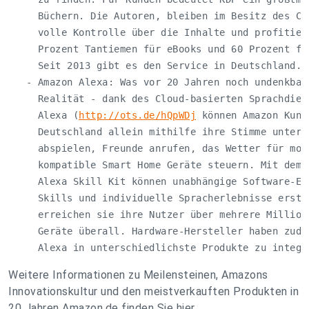
     Büchern. Die Autoren, bleiben im Besitz des Cop
     volle Kontrolle über die Inhalte und profitiere
     Prozent Tantiemen für eBooks und 60 Prozent für
     Seit 2013 gibt es den Service in Deutschland.

   - Amazon Alexa: Was vor 20 Jahren noch undenkbar 
     Realität - dank des Cloud-basierten Sprachdiens
     Alexa (
http://ots.de/hQpWDj
 können Amazon Kunde
     Deutschland allein mithilfe ihre Stimme unter a
     abspielen, Freunde anrufen, das Wetter für morg
     kompatible Smart Home Geräte steuern. Mit dem f
     Alexa Skill Kit können unabhängige Software-Ent
     Skills und individuelle Spracherlebnisse erstel
     erreichen sie ihre Nutzer über mehrere Millione
     Geräte überall. Hardware-Hersteller haben zudem
     Alexa in unterschiedlichste Produkte zu integr
Weitere Informationen zu Meilensteinen, Amazons
Innovationskultur und den meistverkauften Produkten in
20 Jahren Amazon.de finden Sie hier