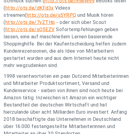
Schmuck suchen (
http://ots.de/mwjW99
eBooks lesen
(
http://ots.de/dKFd3x
Videos
streamen(
http://ots.de/s5YRPQ
und Musik hören
(
http://ots.de/7vZTHp
- oder sich über Scout
(
http://ots.de/sO5EZV
Sofortempfehlungen geben
lassen, eine auf maschinellem Lernen basierende
Shoppinghilfe. Bei der Kaufentscheidung helfen zudem
Kundenrezensionen, die als Idee von Mitarbeitern
gestartet wurden und aus dem Internet heute nicht
mehr wegzudenken sind.
1998 verantworteten ein paar Dutzend Mitarbeiterinnen
und Mitarbeiter Produktsortiment, Versand und
Kundenservice - sieben von ihnen sind noch heute bei
Amazon tätig. Inzwischen ist Amazon ein wichtiger
Bestandteil der deutschen Wirtschaft und hat
hierzulande über acht Milliarden Euro investiert. Anfang
2018 beschäftigte das Unternehmen in Deutschland
über 16.000 festangestellte Mitarbeiterinnen und
Mitarbeiter an über 30 Standorten