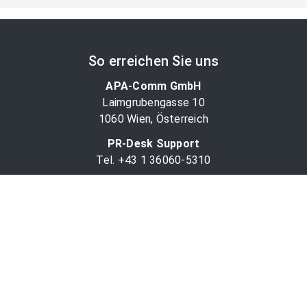
So erreichen Sie uns
APA-Comm GmbH
Laimgrubengasse 10
1060 Wien, Österreich
PR-Desk Support
Tel. +43 1 36060-5310
APA-Salesdesk
Tel. +43 1 36060-1234
comm@apa.at
Services
PR-Desk