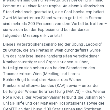
Menschen sind dort unterwegs. Just bei der Eröffnung
kommt es zu einer Katastrophe: An einem kulinarischen
Stand wird noch gearbeitet, eine Gasflasche explodiert.
Zwei Mitarbeiter am Stand werden getötet, in Summe
sind mehr als 200 Personen von dem Vorfall betroffen –
sie werden bei der Explosion und bei der daraus
folgenden Massenpanik verletzt.
Dieses Katastrophenszenario lag der Übung „Leopold“
zu Grunde, die am Freitag in Wien durchgeführt wurde.
Um das nahtlose Ineineinandergreifen verschiedener
Krankenhausträger und Organisationen zu üben,
beteiligten sich neben den beiden Standorten des
Traumazentrum Wien (Meidling und Lorenz
Böhler/Brigittenau) drei Häuser des Wiener
Krankenanstaltenverbundes (KAV) sowie – unter der
Leitung der Wiener Berufsrettung (MA 70) – das Wiener
Rote Kreuz, der Arbeiter-Samariterbund, die Johanniter-
Unfall-Hilfe und der Malteser-Hospitaldienst sowie der
ÖAMTC an der Übung. 200 Statistinnen und Statisten