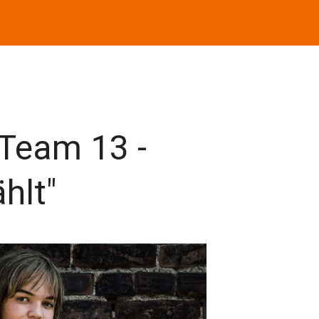
"Team 13 -
hlt"