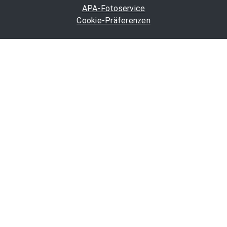
APA-Fotoservice
Cookie-Präferenzen
OTS-App
Channels
Politik
Wirtschaft
Finanzen
Chronik
Kultur
Medien
Karriere