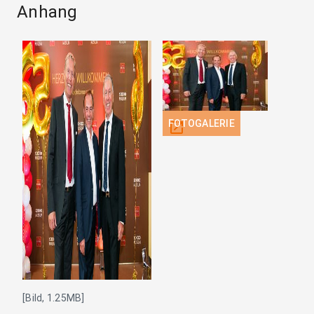
Anhang
FOTOGALERIE
open_in_new
[Bild, 1.25MB]