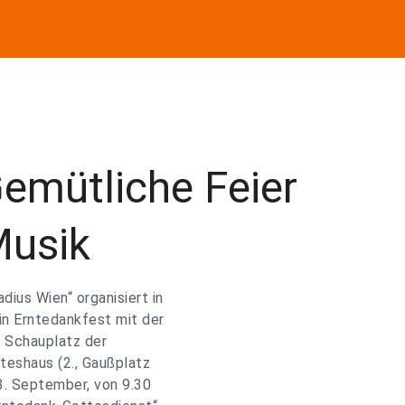
emütliche Feier
Musik
dius Wien“ organisiert in
in Erntedankfest mit der
. Schauplatz der
teshaus (2., Gaußplatz
3. September, von 9.30