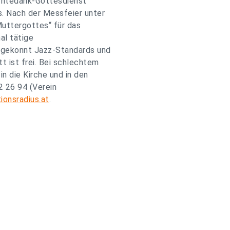
Erntedank-Gottesdienst“
. Nach der Messfeier unter
uttergottes“ für das
al tätige
t gekonnt Jazz-Standards und
t ist frei. Bei schlechtem
n die Kirche und in den
2 26 94 (Verein
ionsradius.at
.