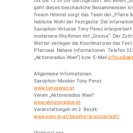
Uhr bis 12.30 Uhr durchgeführt. Mit einem „
geht dieses beschauliche Beisammensein los
freiem Himmel sorgt das Team der „Pfarre M
leibliche Wohl der Festgäste. Der internation
Saxophon-Virtuose Tony Perez interpretier
modernere Rhythmen mit „Groove“. Der Zutrit
Wetter verlegen die Koordinatoren das Fest i
Pfarrsaal. Nähere Informationen: Telefon 33
„Aktionsradius Wien“) bzw. E-Mail
office@akt
Allgemeine Informationen:
Saxophon-Musiker Tony Perez:
www.tonyperez.at
Verein „Aktionsradius Wien“:
www.aktionsradius.at
Veranstaltungen im 2. Bezirk:
www.wien.gv.at/bezirke/leopoldstadt/
(Schluss) enz