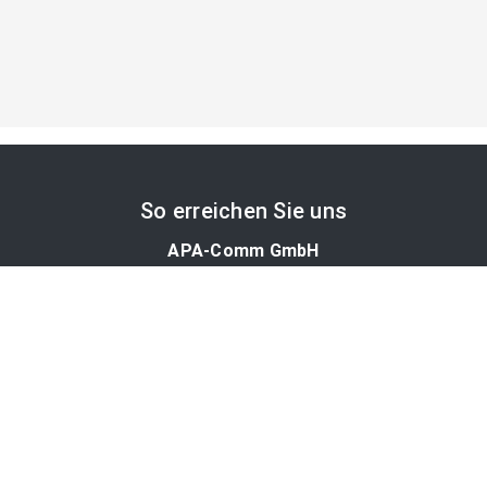
So erreichen Sie uns
APA-Comm GmbH
Laimgrubengasse 10
1060 Wien, Österreich
PR-Desk Support
Tel. +43 1 36060-5310
APA-Salesdesk
Tel. +43 1 36060-1234
comm@apa.at