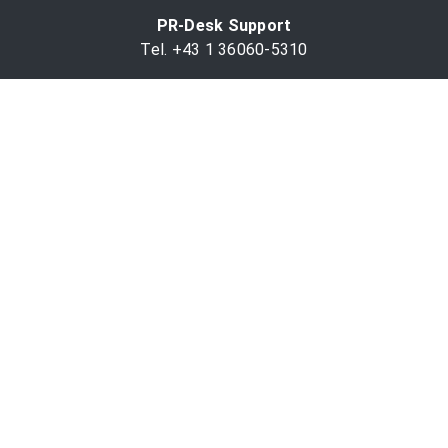
PR-Desk Support
Tel. +43 1 36060-5310
APA-Salesdesk
Tel. +43 1 36060-1234
comm@apa.at
Services
PR-Desk
APA-OTS-Video
APA-Fotoservice
Cookie-Präferenzen
OTS-App