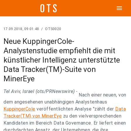
menu
17.09.2018, 09:01:48
/
OTS0020
Neue KuppingerCole-
Analystenstudie empfiehlt die mit
künstlicher Intelligenz unterstützte
Data Tracker(TM)-Suite von
MinerEye
Tel Aviv, Israel (ots/PRNewswire) -
Nach einer neuen, von
dem angesehenen unabhängigen Analystenhaus
KuppingerCole
veröffentlichten Analyse "zählt der
Data
Tracker(TM) von MinerEye
zu den vielversprechenden
Kandidaten im Bereich Data Governance. Er liefert einen
durchdachten Ansatz, der Unternehmen, die ihre