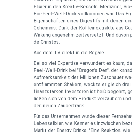
Elixier in den Kreativ-Kesseln. Mediziner, Bi
Bio-Feel-Well-Drink vollkommen war. Das Erg
Eigenschaften eines Digestifs mit denen ei
Geheimnis: Dank der Koffeinextrakte aus Gu
Wirkung angenehm zeitversetzt. Und davon p
de Christos.
Aus dem TV direkt in die Regale
Bei so viel Expertise verwundert es kaum, d
Feel-Well-Drink bei "Dragon's Den", der kanad
Aufmerksamkeit der Millionen Zuschauer weck
entflammten Shakern, weckte er gleich drei 
finanzstarken Investoren ist heiß begehrt, 
ließen sich von dem Produkt verzaubern und 
den neuen Zaubertrank.
Für das Unternehmen wurde dieser Fernsehau
Lebenselixier, wie Kenner es inzwischen bez
Markt der Energy Drinks. "Eine Reaktion, wie 