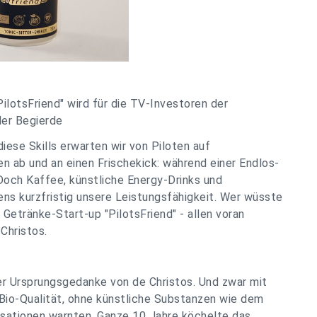
ilotsFriend" wird für die TV-Investoren der
der Begierde
diese Skills erwarten wir von Piloten auf
n ab und an einen Frischekick: während einer Endlos-
Doch Kaffee, künstliche Energy-Drinks und
s kurzfristig unsere Leistungsfähigkeit. Wer wüsste
 Getränke-Start-up "PilotsFriend" - allen voran
Christos.
er Ursprungsgedanke von de Christos. Und zwar mit
Bio-Qualität, ohne künstliche Substanzen wie dem
sationen warnten. Ganze 10 Jahre köchelte das