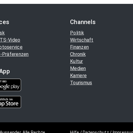
ices
Channels
sk
Politik
TS-Video
Wirtschaft
otoservice
Finanzen
-Präferenzen
Chronik
Kultur
Medien
App
Karriere
Tourismus
Aussender. Alle Rechte
Hilfe
/
Datenschutz
/
Impressu