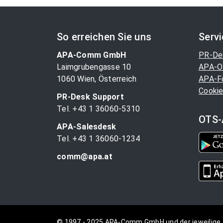
So erreichen Sie uns
Serv
APA-Comm GmbH
PR-De
Laimgrubengasse 10
APA-O
1060 Wien, Österreich
APA-F
Cookie
PR-Desk Support
Tel. +43 1 36060-5310
OTS-
APA-Salesdesk
Tel. +43 1 36060-1234
comm@apa.at
© 1997 - 2025 APA-Comm GmbH und der jeweilige 