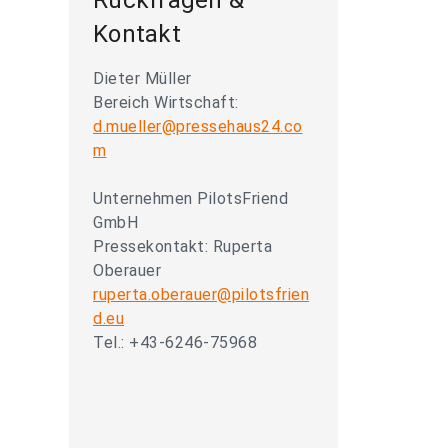
Rückfragen &
Kontakt
Dieter Müller
Bereich Wirtschaft:
d.mueller@pressehaus24.co
m
Unternehmen PilotsFriend
GmbH
Pressekontakt: Ruperta
Oberauer
ruperta.oberauer@pilotsfrien
d.eu
Tel.: +43-6246-75968