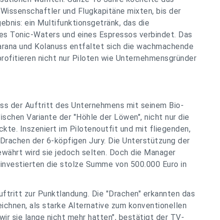
o-Wissenschaftler und Flugkapitäne mixten, bis der
ebnis: ein Multifunktionsgetränk, das die
nes Tonic-Waters und eines Espressos verbindet. Das
arana und Kolanuss entfaltet sich die wachmachende
rofitieren nicht nur Piloten wie Unternehmensgründer
ass der Auftritt des Unternehmens mit seinem Bio-
ischen Variante der "Höhle der Löwen", nicht nur die
te. Inszeniert im Pilotenoutfit und mit fliegenden,
Drachen der 6-köpfigen Jury. Die Unterstützung der
gewährt wird sie jedoch selten. Doch die Manager
investierten die stolze Summe von 500.000 Euro in
ftritt zur Punktlandung. Die "Drachen" erkannten das
eichnen, als starke Alternative zum konventionellen
wir sie lange nicht mehr hatten", bestätigt der TV-