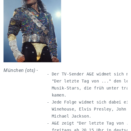
München (ots) -
   - Der TV-Sender A&E widmet sich mi
     "Der letzte Tag von ..." den let
     Musik-Stars, die früh unter trag
     kamen.

   - Jede Folge widmet sich dabei ein
     Winehouse, Elvis Presley, John L
     Michael Jackson.

   - A&E zeigt "Der letzte Tag von ..
     freitags ab 20.15 Uhr in deutsch