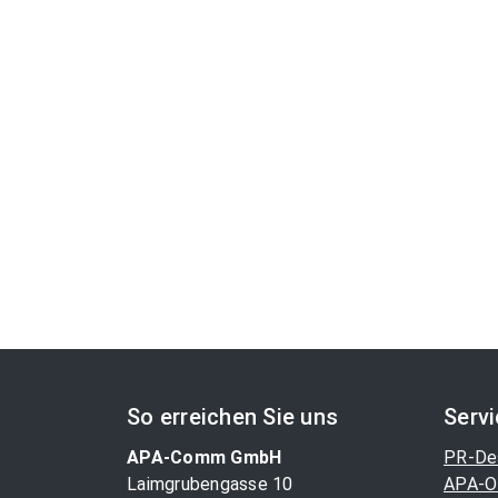
So erreichen Sie uns
Serv
APA-Comm GmbH
PR-De
Laimgrubengasse 10
APA-O