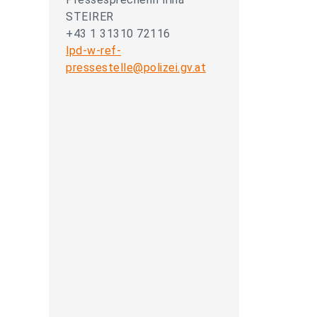
STEIRER
+43 1 31310 72116
lpd-w-ref-
pressestelle@polizei.gv.at