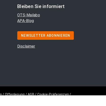
Bleiben Sie informiert
OTS-Mailabo
APA-Blog
NEWSLETTER ABONNIEREN
Disclaimer
m
/
Offenlegung
/
AGB
/
Cookie-Präferenzen
/