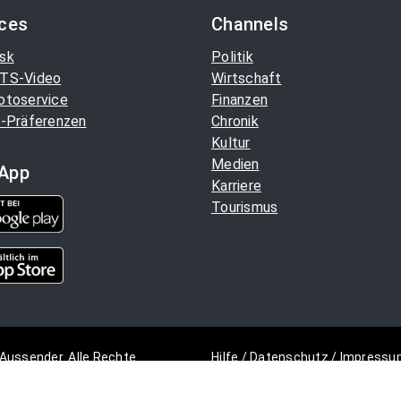
ices
Channels
sk
Politik
TS-Video
Wirtschaft
otoservice
Finanzen
-Präferenzen
Chronik
Kultur
Medien
App
Karriere
Tourismus
Aussender. Alle Rechte
Hilfe
/
Datenschutz
/
Impressu
Copyright