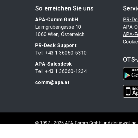
So erreichen Sie uns
Serv
APA-Comm GmbH
PR-De
Laimgrubengasse 10
APA-O
1060 Wien, Österreich
APA-F
Cookie
PR-Desk Support
Tel. +43 1 36060-5310
OTS-
APA-Salesdesk
Tel. +43 1 36060-1234
comm@apa.at
© 1997 - 2025 APA-Comm GmbH und der jeweilige 
vorbehalten.