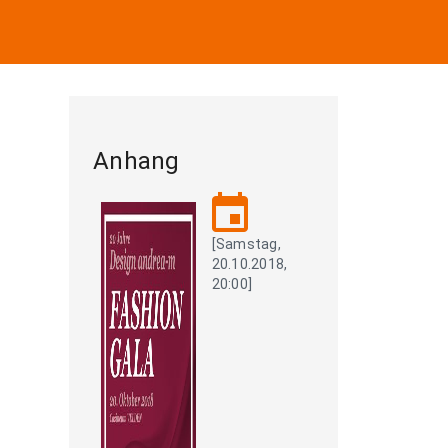
Anhang
event
[Samstag,
20.10.2018,
20:00]