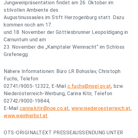
Jungweinpräsentation findet am 26. Oktober im
stilvollen Ambiente des
Augustinussaales im Stift Herzogenburg statt. Dazu
kommen noch am 17.
und 18. November der Göttlesbrunner Leopoldigang in
Carnuntum und am
23. November die „Kamptaler Weinnacht“ im Schloss
Grafenegg.
Nähere Informationen: Büro LR Bohuslav, Christoph
Fuchs, Telefon
02741/9005-12322, E-Mail
c.fuchs@noel.gv.at
, bzw.
Niederösterreich-Werbung, Carina Kitir, Telefon
02742/9000-19844,
E-Mail
carina.kitir@noe.co.at
,
www.niederoesterreich.at
,
www.weinherbst.at
.
OTS-ORIGINALTEXT PRESSEAUSSENDUNG UNTER