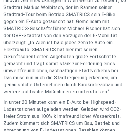
innovativen Entwicklungen in Wien weiter zu fördern“, so
Stadtrat Markus Wölbitsch, der im Rahmen seiner
Stadtrad-Tour beim Betrieb SMATRICS sein E-Bike
gegen ein E-Auto getauscht hat. Gemeinsam mit
SMATRICS-Geschäftsführer Michael Fischer hat sich
der ÖVP-Stadtrat von den Vorzügen der E-Mobilität
überzeugt. „In Wien ist bald jedes zehnte Auto ein
Elektroauto. SMATRICS hat hier mit seinen
zukunftsorientierten Angeboten große Fortschritte
gemacht und trägt somit stark zur Förderung eines
umweltfreundlichen, nachhaltigen Stadtverkehrs bei.
Das muss nun auch die Stadtregierung erkennen, um
genau solche Unternehmen durch Bürokratieabbau und
weitere politische Maßnahmen zu unterstützen.“
In unter 20 Minuten kann ein E-Auto bei Highspeed-
Ladestationen aufgeladen werden. Geladen wird CO2-
freier Strom aus 100% klimafreundlicher Wasserkraft.
Zudem kümmert sich SMATRICS um Bau, Betrieb und
Abrechnung von E-Ladestationen. Bezahlen können