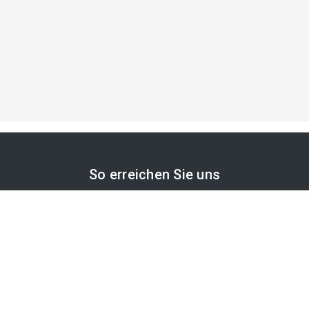
So erreichen Sie uns
APA-Comm GmbH
Laimgrubengasse 10
1060 Wien, Österreich
PR-Desk Support
Tel. +43 1 36060-5310
APA-Salesdesk