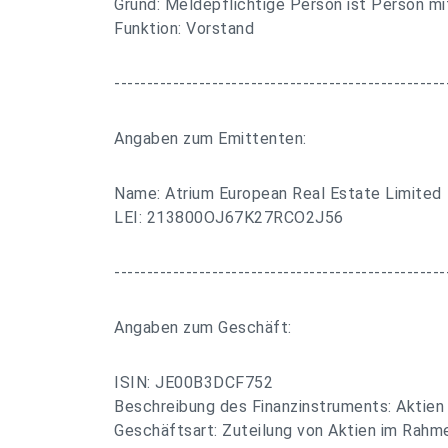
Grund: Meldepflichtige Person ist Person m
Funktion: Vorstand
---------------------------------------------------
Angaben zum Emittenten:
Name: Atrium European Real Estate Limited
LEI: 213800OJ67K27RCO2J56
---------------------------------------------------
Angaben zum Geschäft:
ISIN: JE00B3DCF752
Beschreibung des Finanzinstruments: Aktien
Geschäftsart: Zuteilung von Aktien im Rah