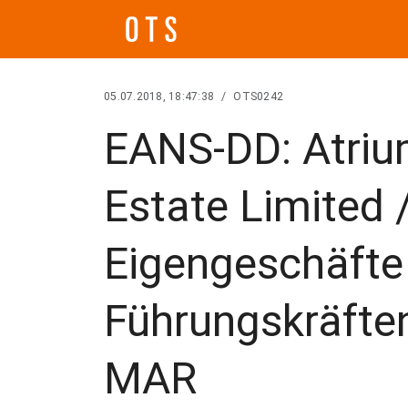
05.07.2018, 18:47:38
/
OTS0242
EANS-DD: Atriu
Estate Limited 
Eigengeschäfte
Führungskräfte
MAR