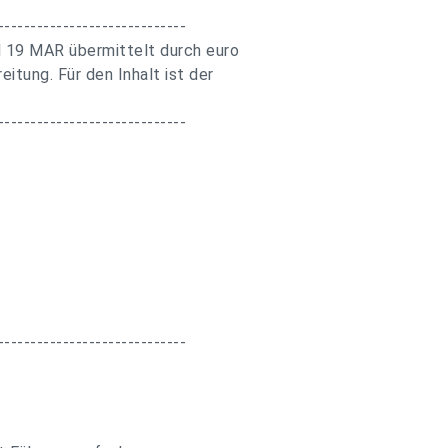
-----------------------------
l 19 MAR übermittelt durch euro
itung. Für den Inhalt ist der
-----------------------------
-----------------------------