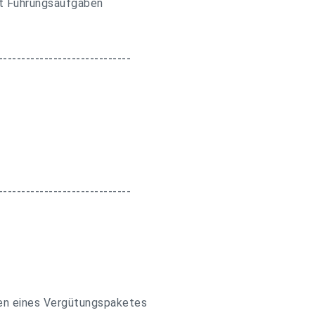
it Führungsaufgaben
-----------------------------
-----------------------------
men eines Vergütungspaketes