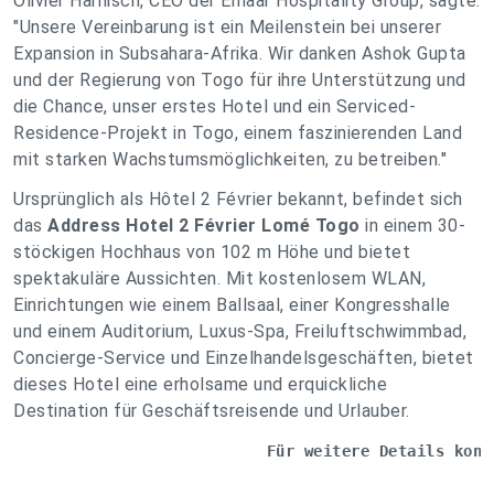
Olivier Harnisch, CEO der Emaar Hospitality Group, sagte:
"Unsere Vereinbarung ist ein Meilenstein bei unserer
Expansion in Subsahara-Afrika. Wir danken Ashok Gupta
und der Regierung von Togo für ihre Unterstützung und
die Chance, unser erstes Hotel und ein Serviced-
Residence-Projekt in Togo, einem faszinierenden Land
mit starken Wachstumsmöglichkeiten, zu betreiben."
Ursprünglich als Hôtel 2 Février bekannt, befindet sich
das
Address Hotel 2 Février Lomé Togo
in einem 30-
stöckigen Hochhaus von 102 m Höhe und bietet
spektakuläre Aussichten. Mit kostenlosem WLAN,
Einrichtungen wie einem Ballsaal, einer Kongresshalle
und einem Auditorium, Luxus-Spa, Freiluftschwimmbad,
Concierge-Service und Einzelhandelsgeschäften, bietet
dieses Hotel eine erholsame und erquickliche
Destination für Geschäftsreisende und Urlauber.
Für weitere Details kont