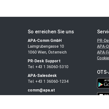
So erreichen Sie uns
Serv
APA-Comm GmbH
PR-De
Laimgrubengasse 10
APA-O
1060 Wien, Österreich
APA-F
Cookie
PR-Desk Support
Tel. +43 1 36060-5310
OTS-
APA-Salesdesk
Tel. +43 1 36060-1234
comm@apa.at