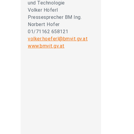
und Technologie
Volker Höferl
Pressesprecher BM Ing.
Norbert Hofer
01/71162 658121
volker.hoeferl@bmvit.gv.at
www.bmvit.gv.at