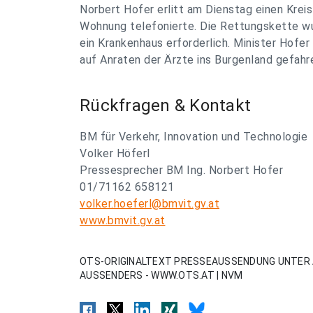
Norbert Hofer erlitt am Dienstag einen Kreis
Wohnung telefonierte. Die Rettungskette wu
ein Krankenhaus erforderlich. Minister Hofe
auf Anraten der Ärzte ins Burgenland gefahre
Rückfragen & Kontakt
BM für Verkehr, Innovation und Technologie
Volker Höferl
Pressesprecher BM Ing. Norbert Hofer
01/71162 658121
volker.hoeferl@bmvit.gv.at
www.bmvit.gv.at
OTS-ORIGINALTEXT PRESSEAUSSENDUNG UNTER 
AUSSENDERS - WWW.OTS.AT | NVM