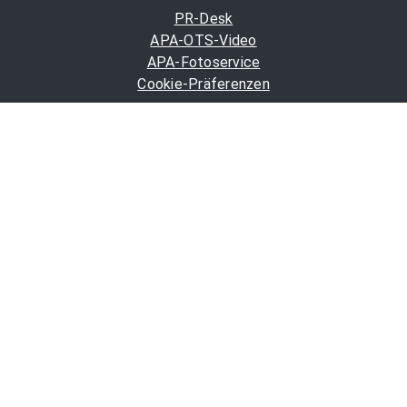
PR-Desk
APA-OTS-Video
APA-Fotoservice
Cookie-Präferenzen
OTS-App
Channels
Politik
Wirtschaft
Finanzen
Chronik
Kultur