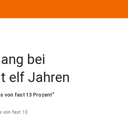
gang bei
t elf Jahren
us von fast 13 Prozent“
us von fast 13