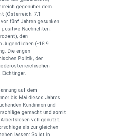
terreich gegenüber dem
t (Österreich: 7,1
 vor fünf Jahren gesunken
n positive Nachrichten.
Prozent), den
n Jugendlichen (-18,9
ng. Die engen
ischen Politik, der
iederösterreichischen
 Eichtinger.
spannung auf dem
nner bis Mai dieses Jahres
suchenden Kundinnen und
orschläge gemacht und somit
Arbeitslosen voll genutzt.
rschläge als zur gleichen
sehen lassen: So ist in