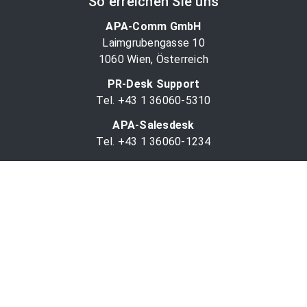
So erreichen Sie uns
APA-Comm GmbH
Laimgrubengasse 10
1060 Wien, Österreich
PR-Desk Support
Tel. +43 1 36060-5310
APA-Salesdesk
Tel. +43 1 36060-1234
comm@apa.at
Services
PR-Desk
APA-OTS-Video
APA-Fotoservice
Cookie-Präferenzen