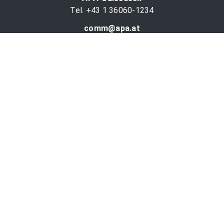
Tel. +43 1 36060-1234
comm@apa.at
Services
PR-Desk
APA-OTS-Video
APA-Fotoservice
Cookie-Präferenzen
OTS-App
Channels