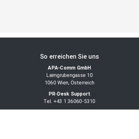
So erreichen Sie uns
APA-Comm GmbH
Laimgrubengasse 10
1060 Wien, Österreich
PR-Desk Support
Tel. +43 1 36060-5310
APA-Salesdesk
Tel. +43 1 36060-1234
comm@apa.at