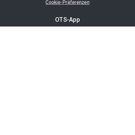
Cookie-Präferenzen
OTS-App
Channels
Politik
Wirtschaft
Finanzen
Chronik
Kultur
Medien
Karriere
Tourismus