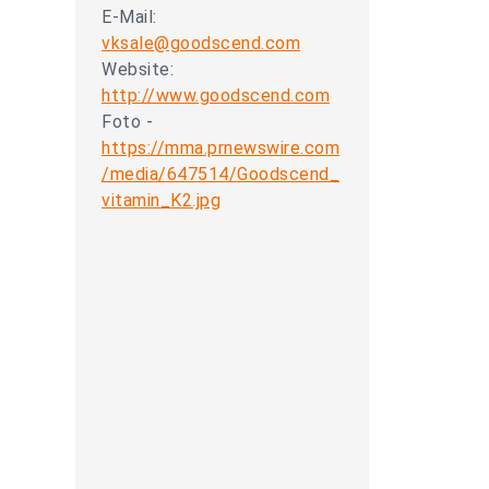
E-Mail:
vksale@goodscend.com
Website:
http://www.goodscend.com
Foto -
https://mma.prnewswire.com
/media/647514/Goodscend_
vitamin_K2.jpg