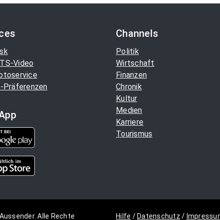
ices
Channels
sk
Politik
TS-Video
Wirtschaft
otoservice
Finanzen
-Präferenzen
Chronik
Kultur
Medien
App
Karriere
Tourismus
Aussender. Alle Rechte
Hilfe
/
Datenschutz
/
Impressu