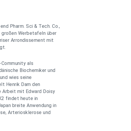
nd Pharm. Sci & Tech. Co.,
n großen Werbetafeln über
riser Arrondissement mit
gt.
e-Community als
 dänische Biochemiker und
und wies seine
elt Henrik Dam den
e Arbeit mit Edward Doisy
K2 findet heute in
Japan breite Anwendung in
se, Arteriosklerose und