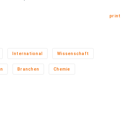
print
International
Wissenschaft
en
Branchen
Chemie