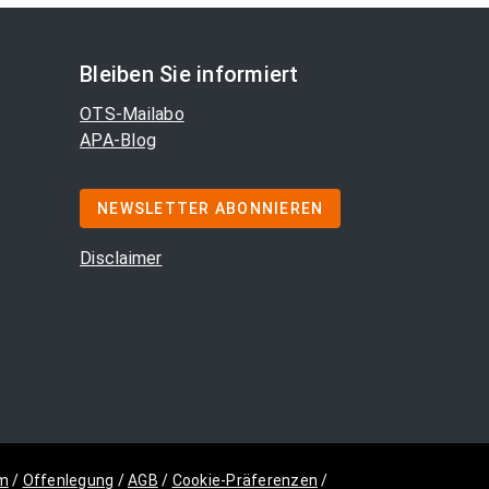
Bleiben Sie informiert
OTS-Mailabo
APA-Blog
NEWSLETTER ABONNIEREN
Disclaimer
m
/
Offenlegung
/
AGB
/
Cookie-Präferenzen
/