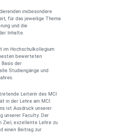
udierenden insbesondere
it, für das jeweilige Thema
erung und die
er Inhalte.
gt im Hochschulkollegium
 besten bewerteten
 Basis der
alle Studiengänge und
ahres.
rtretende Leiterin des MCI
tät in der Lehre am MCI:
s ist Ausdruck unserer
g unserer Faculty. Der
 Ziel, exzellente Lehre zu
d einen Beitrag zur