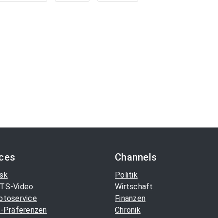
ices
Channels
sk
Politik
TS-Video
Wirtschaft
otoservice
Finanzen
-Präferenzen
Chronik