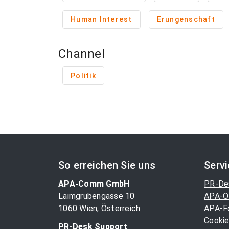
Human Interest
Erungenschaft
Channel
Politik
So erreichen Sie uns
Serv
APA-Comm GmbH
PR-De
Laimgrubengasse 10
APA-O
1060 Wien, Österreich
APA-F
Cookie
PR-Desk Support