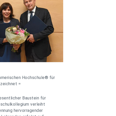
ehmerischen Hochschule® für
ezeichnet =
esentlicher Baustein für
schulkollegium verleiht
kennung hervorragender