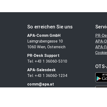
So erreichen Sie uns
Serv
APA-Comm GmbH
PR-De
Laimgrubengasse 10
APA-O
1060 Wien, Österreich
APA-F
Cookie
PR-Desk Support
Tel. +43 1 36060-5310
OTS-
APA-Salesdesk
Tel. +43 1 36060-1234
comm@apa.at