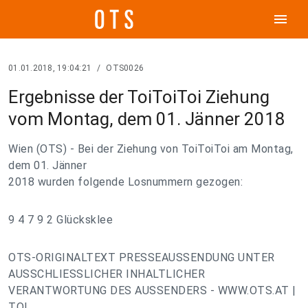
menu
01.01.2018, 19:04:21
/
OTS0026
Ergebnisse der ToiToiToi Ziehung
vom Montag, dem 01. Jänner 2018
Wien (OTS) - Bei der Ziehung von ToiToiToi am Montag,
dem 01. Jänner
2018 wurden folgende Losnummern gezogen:
9 4 7 9 2 Glücksklee
OTS-ORIGINALTEXT PRESSEAUSSENDUNG UNTER
AUSSCHLIESSLICHER INHALTLICHER
VERANTWORTUNG DES AUSSENDERS - WWW.OTS.AT |
TOI