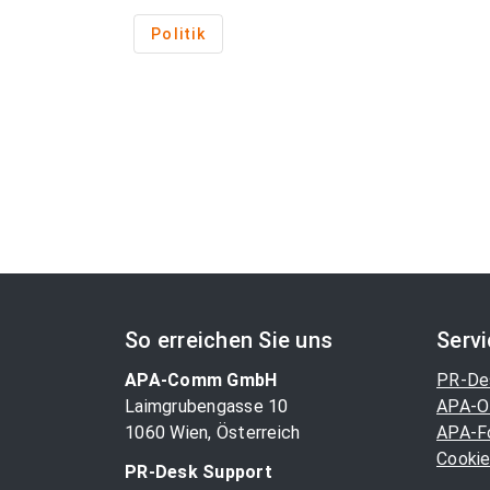
Politik
So erreichen Sie uns
Serv
APA-Comm GmbH
PR-De
Laimgrubengasse 10
APA-O
1060 Wien, Österreich
APA-F
Cookie
PR-Desk Support