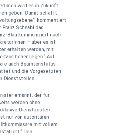
rInnen wird es in Zukunft
nnen geben. Damit schafft
rwaltungsebene“, kommentiert
 Franz Schnabl das
arz-Blau kommuniziert nach
kretärInnen – aber es ist
ter erhalten werden, mit
itaus höher liegen.“ Auf
täre auch Beamtenstatus
attet und die Vorgesetzten
 Dienststellen.
nister ernannt, der für
rseits werden ohne
xklusive Dienstposten
t nur von autoritären
olitkommissare mit vollem
stalliert.“ Den