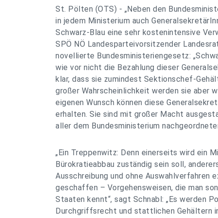
St. Pölten (OTS) - „Neben den Bundesministe
in jedem Ministerium auch GeneralsekretärI
Schwarz-Blau eine sehr kostenintensive Ve
SPÖ NÖ Landesparteivorsitzender Landesrat
novellierte Bundesministeriengesetz: „Schw
wie vor nicht die Bezahlung dieser Generalse
klar, dass sie zumindest Sektionschef-Gehäl
großer Wahrscheinlichkeit werden sie aber we
eigenen Wunsch können diese Generalsekre
erhalten. Sie sind mit großer Macht ausgest
aller dem Bundesministerium nachgeordneten
„Ein Treppenwitz: Denn einerseits wird ein Mi
Bürokratieabbau zuständig sein soll, andere
Ausschreibung und ohne Auswahlverfahren e
geschaffen – Vorgehensweisen, die man sons
Staaten kennt“, sagt Schnabl: „Es werden P
Durchgriffsrecht und stattlichen Gehältern in