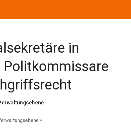
lsekretäre in
d Politkommissare
hgriffsrecht
 Verwaltungsebene
 Verwaltungsebene =