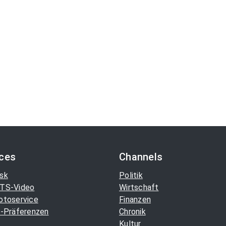
ices
Channels
sk
Politik
TS-Video
Wirtschaft
otoservice
Finanzen
-Präferenzen
Chronik
Kultur