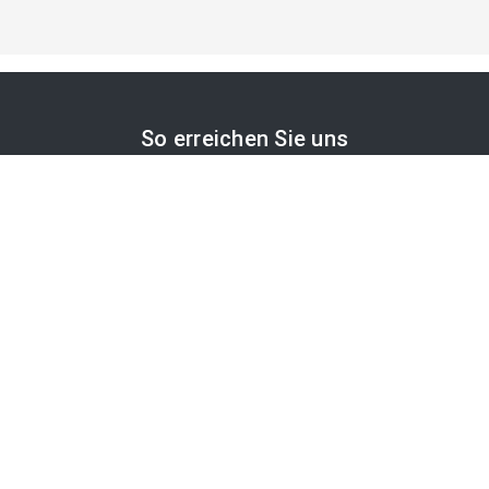
So erreichen Sie uns
APA-Comm GmbH
Laimgrubengasse 10
1060 Wien, Österreich
PR-Desk Support
Tel. +43 1 36060-5310
APA-Salesdesk
Tel. +43 1 36060-1234
comm@apa.at
Services